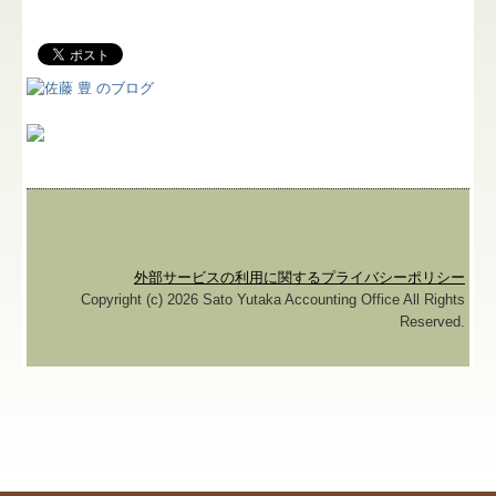
業務案内
料金について
関連リンク
リンク集
採用情報
補助金・助成金・融資情報
外部サービスの利用に関するプライバシーポリシー
Copyright (c) 2026 Sato Yutaka Accounting Office All Rights
関与先向け融資商品ご紹介
Reserved.
経営者お役立ち情報
社長メニューASP版
TKCシステムQ&A