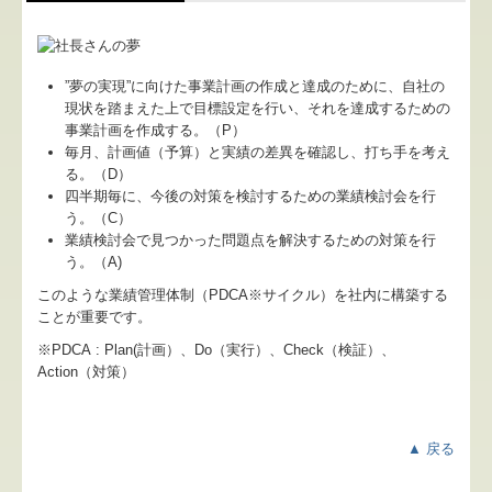
業務案内
料金について
”夢の実現”に向けた事業計画の作成と達成のために、自社の
現状を踏まえた上で目標設定を行い、それを達成するための
関連リンク
事業計画を作成する。（P）
毎月、計画値（予算）と実績の差異を確認し、打ち手を考え
リンク集
る。（D）
四半期毎に、今後の対策を検討するための業績検討会を行
採用情報
う。（C）
業績検討会で見つかった問題点を解決するための対策を行
補助金・助成金・融資情報
う。（A)
このような業績管理体制（PDCA※サイクル）を社内に構築する
関与先向け融資商品ご紹介
ことが重要です。
※PDCA : Plan(計画）、Do（実行）、Check（検証）、
経営者お役立ち情報
Action（対策）
社長メニューASP版
▲ 戻る
TKCシステムQ&A