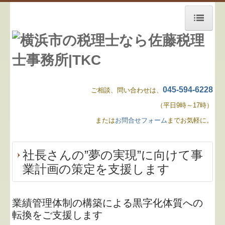
ホーム
5分でわかるマイナンバー
マイナンバーのリスク
045-594-6228
ご相談、問い合わせは、
（平日9時～17時）
マイナンバーとデザイナー
または
お問合せフォーム
までお気軽に。
お知らせ
事務所紹介
社長さんの”夢の実現”に向けて事
業計画の策定を支援します
飲食業の方へ
経営理念
業績管理体制の構築による黒字化体質への
転換をご支援します
交通案内